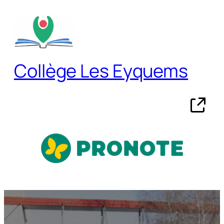
Aller
au
contenu
Collège Les Eyquems