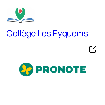
Aller
au
contenu
Collège Les Eyquems