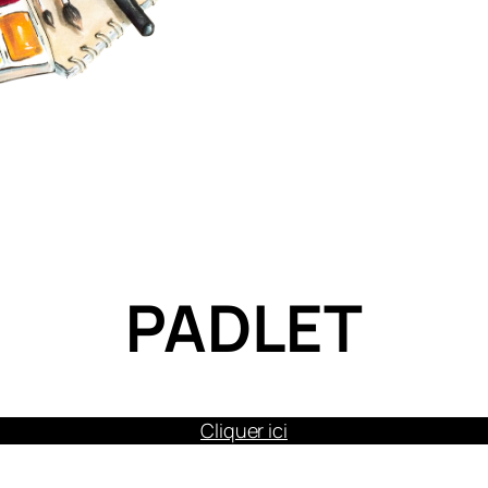
PADLET
Cliquer ici