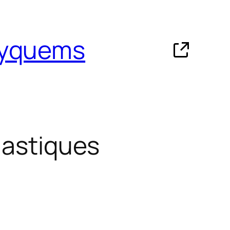
Eyquems
lastiques