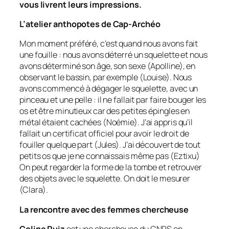
vous livrent leurs impressions.
L’atelier anthopotes de Cap-Archéo
Mon moment préféré, c’est quand nous avons fait
une fouille : nous avons déterré un squelette et nous
avons déterminé son âge, son sexe (Apolline), en
observant le bassin, par exemple (Louise). Nous
avons commencé à dégager le squelette, avec un
pinceau et une pelle : il ne fallait par faire bouger les
os et être minutieux car des petites épingles en
métal étaient cachées (Noémie). J’ai appris qu’il
fallait un certificat officiel pour avoir le droit de
fouiller quelque part (Jules). J’ai découvert de tout
petits os que je ne connaissais même pas (Eztixu)
On peut regarder la forme de la tombe et retrouver
des objets avec le squelette. On doit le mesurer
(Clara).
La rencontre avec des femmes chercheuse
Coline Ruiz
est une chercheuse du CNRS en