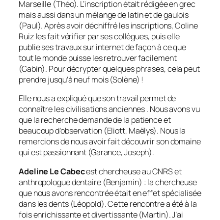
Marseille (Théo). L’inscription était rédigée en grec
mais aussi dans un mélange de latin et de gaulois
(Paul). Après avoir déchiffré les inscriptions, Coline
Ruiz les fait vérifier par ses collègues, puis elle
publie ses travaux sur internet de façon à ce que
tout le monde puisse les retrouver facilement
(Gabin). Pour décrypter quelques phrases, cela peut
prendre jusqu’à neuf mois (Solène) !
Elle nous a expliqué que son travail permet de
connaître les civilisations anciennes . Nous avons vu
que la recherche demande de la patience et
beaucoup d’observation (Eliott, Maëlys). Nous la
remercions de nous avoir fait découvrir son domaine
qui est passionnant (Garance, Joseph).
Adeline Le Cabec
est chercheuse au CNRS et
anthropologue dentaire (Benjamin) : la chercheuse
que nous avons rencontrée était en effet spécialisée
dans les dents (Léopold). Cette rencontre a été à la
fois enrichissante et divertissante (Martin). J’ai