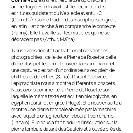
archéologie. Son travail est de déchiffrer des
écritures qui datent du IVe siècle avant J.-C.
(Corneliu). Coline traduit des inscriptions en grec,
en latin … et cherche à en comprendre le contexte
(Fanny). Elle travaille sur les matières qui ne se
dégradent pas (Arthur, Maïna).
Nous avons débuté l’activité en observant des
photographies : celle de la Pierre de Rosette, celle
d’une plus petite pierre trouvée dans un champ et
une capture d’écran d’un ordinateur avec plein de
chiffres et de lettres (Safia). Durant l’activité,
l’épigraphiste nous a montré différents alphabets.
Nous avons commenté la Pierre de Rosette sur
laquelle le même texte est écrit en hiéroglyphe, en
égyptien cursif et en grec (Hugo). Elle nous ensuite a
montré une pierre tombale abimée par la machine
avec laquelle un agriculteur labourait son champ
(Lazare). Elle nous a fait traduire l’inscription sur la
pierre tombale datant des Gaulois et trouvée près de