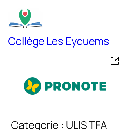
Aller
au
contenu
Collège Les Eyquems
Catégorie :
ULIS TFA