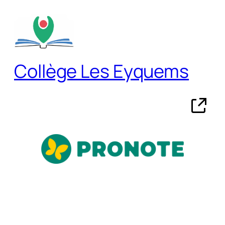
Aller
au
contenu
Collège Les Eyquems