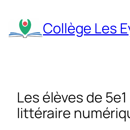
Aller
au
Collège Les 
contenu
Les élèves de 5e1 
littéraire numériq