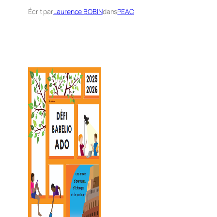
Écrit par
Laurence BOBIN
dans
PEAC