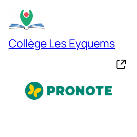
Aller
au
contenu
Collège Les Eyquems